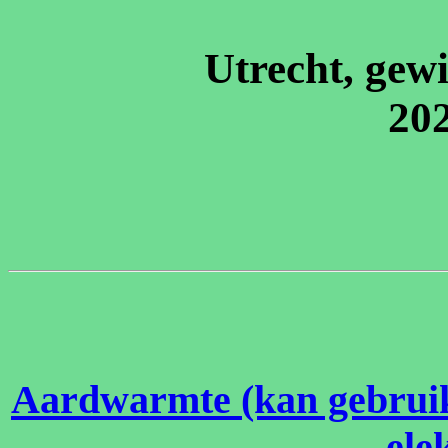
Utrecht, gew
20
Aardwarmte (kan gebrui
elek