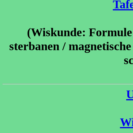
Taf
(Wiskunde: Formule 
sterbanen / magnetische 
s
U
Wi